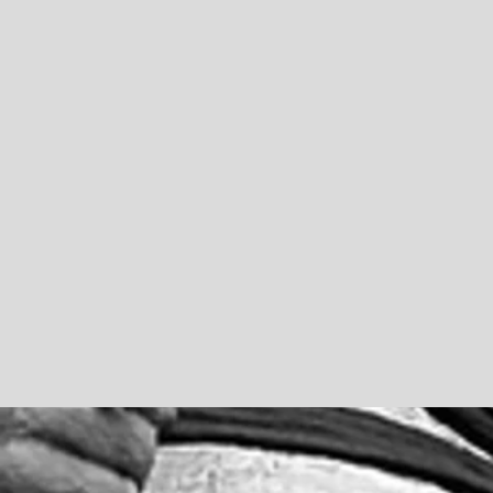
Me Lionel 
AVOC