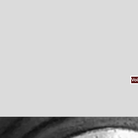
Bien que notre étude d'avocats soi
Notre étude est formée d'une éq
collaborateurs, nous plaidons deva
tous les domaines du droit: droit pén
de nos mandats au sein
Vous souhaitez rencontrer l'un de
Voi