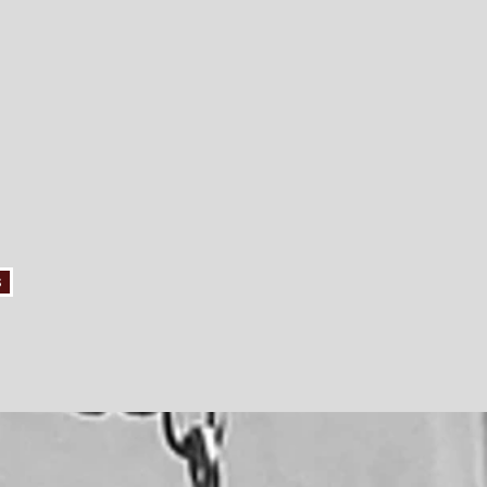
t pénaux sur l'entier du territoire
écialisations de nos associés et
. Nos avocats vous conseillent dans
al, etc. Nous répartissons l'exécution
naissances spécifiques.
n ci-dessous. Nous vous répondrons
s