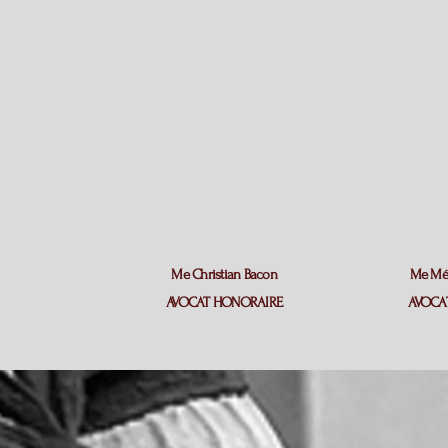
Hulliger
Me Christian Bacon
Me Méla
AT
AVOCAT HONORAIRE
AVOCAT