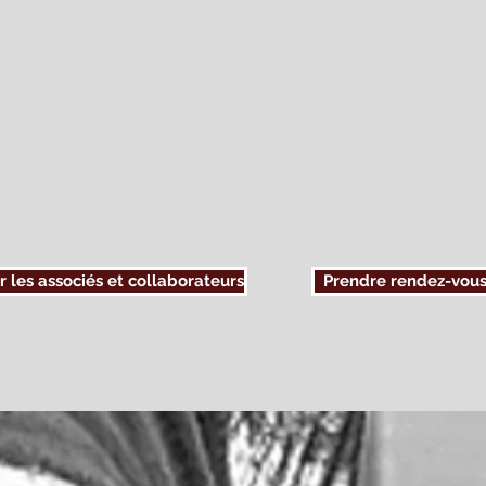
t établie à Lausanne, nous sommes à même de mener des procès civils e
suisse, à l'exception du Tessin.
uipe d'avocats pluridisciplinaires. En effet, grâce aux différentes sp
nt toutes les autorités judiciaires pénales, civiles et administratives
al, droit civil, droit administratif, droit commercial, droit internation
 de notre étude en fonction des désirs de nos clients et de nos con
 nos avocats à Lausanne, Lutry? Il vous suffit de cliquer sur le bouto
sous 48 heures.
r les associés et collaborateurs
Prendre rendez-vou